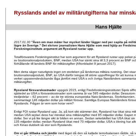
Rysslands andel av militärutgifterna har mins
Hans Hjälte
.
2017.01.30
”Även om man mäter hur mycket länder lägger ned per capita på militä
lägre än Sverige.” Det skriver journalisten Hans Hjälte som med hjälp av Fredsinstit
Forskningsinstituts argument att Ryssland rustar upp.
Totalförsvarets Forskningsinstitut har som argument för att Ryssland rustar upp pekat på at
av bruttonationalprodukten, BNP, medan USA har sänkt sina till 3,3 procent av BNP och
förhållande till landets BNP för militärutgifter (Aftonbladet 9 januari 2017).
Men detta säger naturligtvis inget om storleken på ländernas militära rustning. Det vis
bruttonationalprodukt, BNP, än USA därför tvingas till större uppoffringar för att kunna möt
verket uppseendeväckande låga jämfört med USA:s och övriga Natoländers sammantagn
militärutgifter.
Ryssland försvarskostnader
uppgick 2015, enligt Fredsforskningsinstitutet Sipris siffro
sjättedel av USA:s försvarskostnader som samma år var 595 miljarder dollar. Dessutom 
tredjedelar – 62 procent – av de tre största europeiska Nato-ländernas. Storbritannien
sammanlagt 146 miljarder dollar på militärt försvar. Samtliga Europas Natoländers förs
Rysslands. Frågan är vem som hotar vem?
Enligt FOI rustar Ryssland upp. Ja, på kort sikt stämmer det, Ryssland har ökat sina mil
medan USA sedan dess har minskat sina militärutgifter med 85 miljarder dollar. Gapet m
dollar. Ser vi på lite längre sikt är bilden en annan. Sedan sekelskiftet har USA ökat si
135 miljarder dollar, medan Ryssland ökat med 70 miljarder dollar. USA:s ökning har all
och Kinas dubbelt så stor som Rysslands.
Om vi går tillbaka och jämför
med läget då den så kallade terrorbalansen rådde, så 