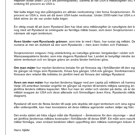
miljarder dollar (mätt i 2014 års penningvärde). Samma år var USA:s militärutgifter 581 m
omkring 60 procent av USA:s.
När kalla kriget tog slut påbörjades en allmän nedrustning i det forna Sovjetunionen. 
procent av USA:s, trots att då även USA hade nedrustat. Under 2000-talet har USA:s mil
blivit större än de var under kalla kriget.
En viktig orsak till att även Ryssland åter har ökat sina militärutgifter är naturligtvis det
nog med att Ryssland är omringade av fientliga militär baser, som även Sovjetunionen v
närmare sitt eget territorium.
Även länder runt Rysslands gränser
, som inte är med i Nato, har rustat sig militärt. 
numera är mer än dubbelt så stor som Rysslands – men även Indien och Pakistan.
Sovjetunionen omgavs i hög utsträckning av naturliga gränser, bergskedjor i söder och Ö
Warszawapaktens länder, som inte dagens Ryssland har. Landet är betydligt mindre än
större territorium och en längre gräns än andra länder behöver göra.
Om man mäter
hur mycket länderna betalar för att försvara sig i förhållandet till den
tre gånger så höga som Rysslands, Kinas fyra gånger, USA tolv gånger, Storbritanniens 
försvara den relativt lilla brittiska ön jämfört med att förvara det väldiga Ryssland.
Även om man mäter
hur mycket länderna lägger ned per capita på militären så hamnar 
Varje US-amerikan betalar ungefär tre gånger så mycket till landets militära satsning än
jämföra länders militära kapacitet. Men hur man än vrider och vänder på detta, så är det
militärt svagare än USA och dess allierade och förmodligen även Kina. Rysslands milit
diagram).
Ryssland vill som de flesta länder till varje pris skydda sitt eget territorium och sina eg
eller utrikespolitik, kan man konstatera att dess militära agerande varken skiljer sig från
Det enda sättet att hitta något mått där Ryssland – åtminstone för den okunnige – sk
att jämföra ländernas militära kostnader i förhållande till deras BNP. Ett mått som naturli
militär förmåga, utan endast beskriver vilken uppoffring den militära rustningen kräver. A
Hans Hjälte