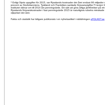
* Enligt Sipris uppgifter för 2015, var Rysslands kostnader det året endast 66 miljarder
procent av Storbritanniens, Tyskland och Frankrikes samlade försvarsutgifter.?I texten ha
institutet räknar om till 2014 års penningvärde. Ett sätt att göra årliga jämförelser på ett r
Rysslands försvarskostnader i fast penningvärde 2015 är naturligtvis rubelns minskade
oljepriset det året.
Fakta och statistik har tidigare publicerats i en nyhetsartikel i nättidningen
eFOLKET.se