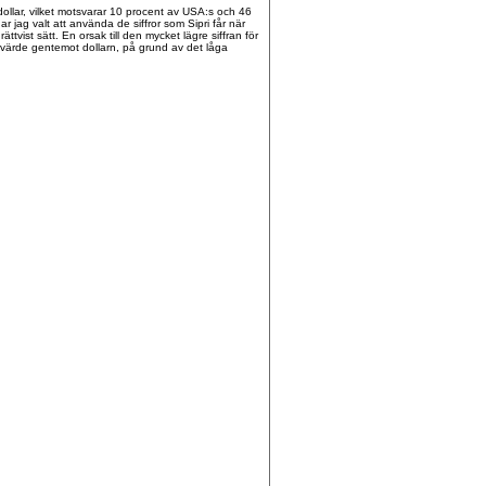
 dollar, vilket motsvarar 10 procent av USA:s och 46
r jag valt att använda de siffror som Sipri får när
ättvist sätt. En orsak till den mycket lägre siffran för
 värde gentemot dollarn, på grund av det låga