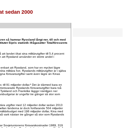
kat sedan 2000
.
ren så hamnar Ryssland långt ner, till och med
utet Sipris statistik ifrågasätter Totalförsvarets
t landet ökat sina militärutgifter till 5,4 procent
 att Ryssland använder en större andel i
ar enbart att Ryssland, som har en mycket lägre
a militära hot. Rysslands militärutgifter är i själva
a försvarsutgifter samt även lägre än Kinas
r, till 91 miljarder dollar.* Det är därmed bara en
motsvarade Rysslands försvarsutgifter bara två
, Tyskland och Frankrike lägger nämligen ner
varsbudgetar är ungefär tre gånger så stor som
itära utgifter med 12 miljarder dollar sedan 2013
ellan länderna är dock fortfarande 504 miljarder
n militärbudget med 196 miljarder dollar, Kina med
tså varit nästan tre gånger så stor som Rysslands
var Sovjetunionens försvarskostnader 1989, 319