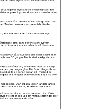
iljarder dollar. Rysslands kostnader var då alltså
År 1999 utgjorde Rysslands försvarskostnader fem
itära upprustning varit så stor att kostnaderna har
 brutna löftet från USA om att inte utvidga Nato. Inte
ar. Man har dessutom fått potentiella fiender
Det gäller inte minst Kina – vars försvarsbudget
stersjön i öster samt buffertstater i sydväst –
 forna Sovjetunion, men måste ändå försvara ett
 egna landytan så är Sveriges och Indiens kostnader
närmare 50 gånger. Det är alltså väldigt dyrt att
Ryssland långt ner, till och med lägre än Sverige.
 vad en ryss tvingas göra. Det finns många sätt att
 svårt att få en annan bild än att Ryssland är
ärutgifter är inte uppseendeväckande höga (se även
na medborgare. Utan att gilla varken landets inrikes-
 USA:s, Storbritanniens, Frankrikes eller Kinas.
ulle kunna se ut som om mer aggressivt än USA är
gtvis inte säger ett dugg om militära satsningar eller
lltså ett helt missvisande mått.