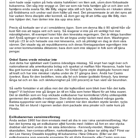
som hade varje nation på hela västra halvklotet i en liten ask, utom dom förbaskade
kubanerna. Det såg inte snyggt ut. Det var som när hela familjen går ut och äter och
familjens enda svarta får, lille Billy, vägrar sitta still och lyda. Varenda en i lokalen stirrar
på föräldrarna och undrar vad dom håller på med. Det pinsammaste är att det syns att
här varken finns disciplin eller kontroll, så dom ger sig till att örfila upp lille Billy, men
inte hjälper det, han tänker inte äta upp sina ärtor.
Precis så korkade ser vi ut i omvärldens ögon. Som om denna lilla ö 90 sjömil från vår
kust fått oss att tappa vett och sans. Så reagerar vi inte på ett verkligt hot mot
mänskligheten, till exempel hotet från den kinesiska regeringen. Det är riktiga banditer
det! Ändå springer vi benen av oss för att krypa under täcket med dom. Washington
höll på i 23 år och hetsade oss mot kineserna, och så plötsligt en dag är dom våra
vänner. Det visade sig att republikanerna och deras företagarpolare egentligen inte
var emot kommunistiska diktatorer, bara dom som inte släpper in folk som vill tjäna
pengar.
Onkel Sams vrede minskar inte
Just detta har självklart varit Castros ödesdigra misstag. Så snart han tagit över och
nationaliserat alla amerikanska bolag och sparkat ut maffian från Havanna, hade han
lika gott kunnat sätta sig på en vulkan, för Onkel Sams vrede drabbade honom med
all kraft och har inte minskat i styrka under de 37 gångna åren. Ändå har Castro
överlevt. Bara för den bedriften, trots alla fel och brister (politiskt förtryck, fyra timmar
långa tal och en läs- och skrivkunnighet på 100 procent) är han värd vår beundran.
Så varför fortsätter vi att slåss mot det där kalkonlåret som blivit över från det kalla
kriget? Vi behöver inte gå längre än till en håla som heter Miami för att hitta svaret.
Det är därifrån som en hop vrickade exilkubaner har kontrollerat USAs utrikespolitik
gentemot den pyttelilla ö-nationen. Dom där kubanerna, däribland många gamla
Batista-supportrar som var riktigt uppe i smöret när den skurken styrde landet, tycks
inte ha fått en blund i ögonen sedan dom packade sina pinaler och satte kurs på
Florida.
Exilkubanernas vansinnesföretag
Ända sedan 1960 har dom envisats med att dra in oss i sina vansinnesföretag. Hur
kan det komma sig att exilkubaner alltid funnits med i bilden så fort en stor olycka
drabbat vårt land under de tre sista årtiondena - Kennedy-mordet, Watergate-
skandalten, Iran-contras-affären, narkotikaepidemin, ja listan tar aldrig slut? Först var
det Lee Harvey Oswalds koppling till kubanerna i New Orleans. (Eller var det
exilkubanerna som agerade ensamma för att döda Kennedy, eller Castro som gav