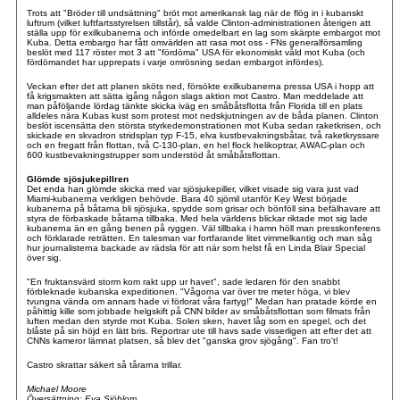
Trots att "Bröder till undsättning" bröt mot amerikansk lag när de flög in i kubanskt
luftrum (vilket luftfartsstyrelsen tillstår), så valde Clinton-administrationen återigen att
ställa upp för exilkubanerna och införde omedelbart en lag som skärpte embargot mot
Kuba. Detta embargo har fått omvärlden att rasa mot oss - FNs generalförsamling
beslöt med 117 röster mot 3 att "fördöma" USA för ekonomiskt våld mot Kuba (och
fördömandet har upprepats i varje omrösning sedan embargot infördes).
Veckan efter det att planen sköts ned, försökte exilkubanerna pressa USA i hopp att
få krigsmakten att sätta igång någon slags aktion mot Castro. Man meddelade att
man påföljande lördag tänkte skicka iväg en småbåtsflotta från Florida till en plats
alldeles nära Kubas kust som protest mot nedskjutningen av de båda planen. Clinton
beslöt iscensätta den största styrkedemonstrationen mot Kuba sedan raketkrisen, och
skickade en skvadron stridsplan typ F-15, elva kustbevakningsbåtar, två raketkryssare
och en fregatt från flottan, två C-130-plan, en hel flock helikoptrar, AWAC-plan och
600 kustbevakningstrupper som understöd åt småbåtsflottan.
Glömde sjösjukepillren
Det enda han glömde skicka med var sjösjukepiller, vilket visade sig vara just vad
Miami-kubanerna verkligen behövde. Bara 40 sjömil utanför Key West började
kubanerna på båtarna bli sjösjuka, spydde som grisar och bönföll sina befälhavare att
styra de förbaskade båtarna tillbaka. Med hela världens blickar riktade mot sig lade
kubanerna än en gång benen på ryggen. Väl tillbaka i hamn höll man presskonferens
och förklarade reträtten. En talesman var fortfarande litet vimmelkantig och man såg
hur journalisterna backade av rädsla för att när som helst få en Linda Blair Special
över sig.
"En fruktansvärd storm kom rakt upp ur havet", sade ledaren för den snabbt
förbleknade kubanska expeditionen. "Vågorna var över tre meter höga, vi blev
tvungna vända om annars hade vi förlorat våra fartyg!" Medan han pratade körde en
påhittig kille som jobbade helgskift på CNN bilder av småbåtsflottan som filmats från
luften medan den styrde mot Kuba. Solen sken, havet låg som en spegel, och det
blåste på sin höjd en lätt bris. Reportrar ute till havs sade visserligen att efter det att
CNNs kameror lämnat platsen, så blev det "ganska grov sjögång". Fan tro't!
Castro skrattar säkert så tårarna trillar.
Michael Moore
Översättning: Eva Sjöblom