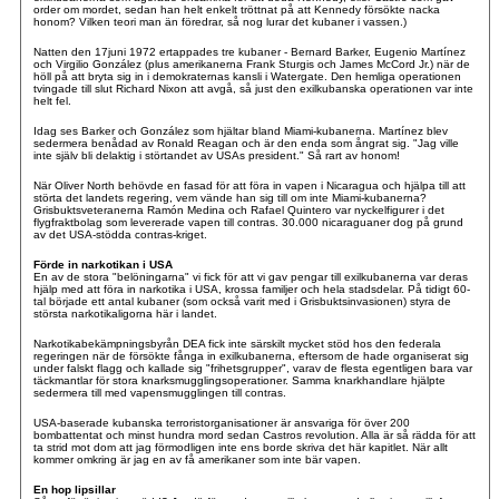
order om mordet, sedan han helt enkelt tröttnat på att Kennedy försökte nacka
honom? Vilken teori man än föredrar, så nog lurar det kubaner i vassen.)
Natten den 17juni 1972 ertappades tre kubaner - Bernard Barker, Eugenio Martínez
och Virgilio González (plus amerikanerna Frank Sturgis och James McCord Jr.) när de
höll på att bryta sig in i demokraternas kansli i Watergate. Den hemliga operationen
tvingade till slut Richard Nixon att avgå, så just den exilkubanska operationen var inte
helt fel.
Idag ses Barker och González som hjältar bland Miami-kubanerna. Martínez blev
sedermera benådad av Ronald Reagan och är den enda som ångrat sig. "Jag ville
inte själv bli delaktig i störtandet av USAs president." Så rart av honom!
När Oliver North behövde en fasad för att föra in vapen i Nicaragua och hjälpa till att
störta det landets regering, vem vände han sig till om inte Miami-kubanerna?
Grisbuktsveteranerna Ramón Medina och Rafael Quintero var nyckelfigurer i det
flygfraktbolag som levererade vapen till contras. 30.000 nicaraguaner dog på grund
av det USA-stödda contras-kriget.
Förde in narkotikan i USA
En av de stora "belöningarna" vi fick för att vi gav pengar till exilkubanerna var deras
hjälp med att föra in narkotika i USA, krossa familjer och hela stadsdelar. På tidigt 60-
tal började ett antal kubaner (som också varit med i Grisbuktsinvasionen) styra de
största narkotikaligorna här i landet.
Narkotikabekämpningsbyrån DEA fick inte särskilt mycket stöd hos den federala
regeringen när de försökte fånga in exilkubanerna, eftersom de hade organiserat sig
under falskt flagg och kallade sig "frihetsgrupper", varav de flesta egentligen bara var
täckmantlar för stora knarksmugglingsoperationer. Samma knarkhandlare hjälpte
sedermera till med vapensmugglingen till contras.
USA-baserade kubanska terroristorganisationer är ansvariga för över 200
bombattentat och minst hundra mord sedan Castros revolution. Alla är så rädda för att
ta strid mot dom att jag förmodligen inte ens borde skriva det här kapitlet. När allt
kommer omkring är jag en av få amerikaner som inte bär vapen.
En hop lipsillar