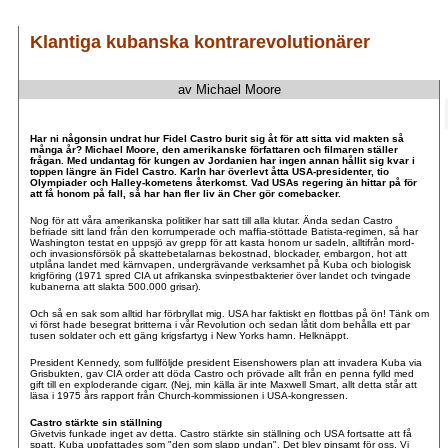
Klantiga kubanska kontrarevolutionärer
av Michael Moore
.
.
Har ni någonsin undrat hur Fidel Castro burit sig åt för att sitta vid makten så
många år? Michael Moore, den amerikanske författaren och filmaren ställer
frågan. Med undantag för kungen av Jordanien har ingen annan hållit sig kvar i
toppen längre än Fidel Castro. Karln har överlevt åtta USA-presidenter, tio
Olympiader och Halley-kometens återkomst. Vad USAs regering än hittar på för
att få honom på fall, så har han fler liv än Cher gör comebacker.
Nog för att våra amerikanska politiker har satt till alla klutar. Ända sedan Castro
befriade sitt land från den korrumperade och maffia-stöttade Batista-regimen, så har
Washington testat en uppsjö av grepp för att kasta honom ur sadeln, alltifrån mord-
och invasionsförsök på skattebetalarnas bekostnad, blockader, embargon, hot att
utplåna landet med kärnvapen, undergrävande verksamhet på Kuba och biologisk
krigföring (1971 spred CIA ut afrikanska svinpestbakterier över landet och tvingade
kubanerna att slakta 500.000 grisar).
Och så en sak som alltid har förbryllat mig. USA har faktiskt en flottbas på ön! Tänk om
vi först hade besegrat britterna i vår Revolution och sedan låtit dom behålla ett par
tusen soldater och ett gäng krigsfartyg i New Yorks hamn. Helknäppt.
President Kennedy, som fullföljde president Eisenshowers plan att invadera Kuba via
Grisbukten, gav CIA order att döda Castro och prövade allt från en penna fylld med
gift till en exploderande cigarr. (Nej, min källa är inte Maxwell Smart, allt detta står att
läsa i 1975 års rapport från Church-kommissionen i USA-kongressen.
Castro stärkte sin ställning
Givetvis funkade inget av detta. Castro stärkte sin ställning och USA fortsatte att få
spatt. Kuba uppfattades som "den som slapp undan". Det blev pinsamt för oss. Vi