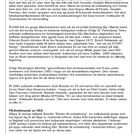
dom satt fast på ön utan vare sig mat eller tak över huvudet, började Miami-kubanerna
slåss med varandra. Dom bönföll de sina i Miami att komma till undsättning och hämta
hem dom från ön, och efter tre veckor blev dom flugna tillbaka till Florida. Geraldo
Fuentes, den enda i gruppen som tog sig ända till kubanskt territorialvatten, fick akut
blindtarmsinflammation till havs och kustbevakningen fick köra honom i helikopter till
Guantánamo för behandling.
År1968 fick en grupp Miami-kubaner reda på att ett polskt lastfartyg låg i Miamis hamn
och att det kunde finnas en kubansk delegation ombord. Enligt
St.
Petersburg Times
avfyrade exilkubanerna en hemmagjord bazooka från MacArthur-vägbanken och
träffade fartygsskrovet. Den gjorde bara ett litet jack i båten, och gruppens ledare
Orlando Bosch dömdes till tio års fängelse, men frigavs 1972. Bosch förklarade att
man hade hoppats ställa till större skada men, påpekade han, "det var ett STORT
fartyg!". Dessförinnan hade Bosch arresterats för att han kört en torped på släp
genom Miamis centrum i rusningstid, och vid ett annat tillfälle greps han med 600
bomber som han laddat med dynamit i bakluckan på hans Cadillac. 1990 släpptes
han av Bush-administrationen ur fängelset där han satt inne för missbruk av villkorlig
frigivning.
Enligt
Washington Monthly
"genomfördes fem kommandoräder mot Kuba under
sommaren och förhösten 1963 i hopp om att destabilisera regimen. Den nästan
obefintliga kubanska underjordiska rörelsen fick instruktioner att lämna vattenkranar
öppna och ljuset tänt för att slösa energi."
År 1962 avfyrade exilkubanen José Basulto en 20 mm kanon från en racerbåt vid
Incan Hotel nära Havanna-bukten, i hopp om att ta livet av Fidel Castro, detta enligt
San Francisco Chronicle. Basulto missade, upptäckte att det rann bensin över hela
båden och drog järnet tillbaka till Florida. "En av våra bensintankar av plast började
läcka", förklarade Basulto senare. "Det rann bensin över hela däcket. Vi visste varken
ut eller in."
FN-fördömande av USA
Några år senare bildade Basulto "Bröder till undsättning", en exilkubansk grupp som
har ägnat sig åt att flyga in i kubanskt luftrum, stryka förbi kubanska ställningar, släppa
ut flygblad och provocera den kubanska regeringen i största allmänhet. I februari
1996 tycktes Castro ha tröttnat på trakasserierna, och efter den tjugofemte incidenten
på tjugo månader med intrång från "Bröder till undsättning" i kubanskt luftrum, gav
han order om att skjuta ner två av deras plan.