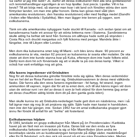
Så varför är jag inte rädd? Jo, därför att dessa exilkubaner med alla sina gorillafasoner
och terroristhandlingar egentligen är en hop lipsillar. Just precis. Lipsillar. Vill ni ha
bevis? Till att börja med, så stannar man kvar i sitt land och försöker störta den som
förtrycker landet, om man inte gillar honom. Detta kan göras med våld (den
amerikanska revolutionen, den franska revolutionen) eller med fredliga medel (Gandhi
i Indien eller Mandela i Sydafrika). Men man lägger inte benen på ryggen, som
exilkubanerna.
Tänk om alla amerikanska nybyggare hade stuckit till Kanada - och sedan tjatat om att
kanadensarna hade ett ansvar för att störta britterna nere i Staterna. Sandinisterna
skulle aldrig ha befriat sitt land från Somoza om allihopa hade suttit på stranden i
Costa Rica och druckit margaritas och fyllt fickorna med pengar. Mandela åkte i
fängelse, inte till Libyen eller London.
Men dom rika kubanerna smet iväg till Miami - och blev ännu rikare. 90 procent av
exilkubanerna är vita, medan 62 procent av kubanerna är svarta eller mulatter. De vita
visste att dom inte kunde stanna kvar på Kuba, eftersom dom inte hade folkets stöd.
Därför kom dom hit och förväntade sig att vi skulle ta på oss deras kamp. Vilket vi
också har varit enfaldiga nog att göra.
Alla fasens ingredienser vid Grisbukten
Nog för att dessa kubanska grinollar försökte reda sig själva. Men deras vedermödor
har en hel del av Rosa Pantern över sig. Grisbuktsinvasionen är deras mest välkända
fiasko. Där fanns alla den stora farsens ingredienser - fel fartyg, fel strand, ingen
ammunition till vapnen, ingen där för att ta emot dem, och till slut känns ingen vid dom
utan de strövar runt i en del av deras ö som är helt okänd för dom hemma (jag antar
att deras chaufförer aldrig körde dom dit på den gamla goda tiden).
Man skulle kunna tro att Grisbukts-nederlaget hade gett dom en näsbränna, men i så
fall ägnar man sig nog åt att projicera sig själv. Själv hade man kastat in handduken,
men inte det här gänget, inte. Sedan 1962 har ett antal exilkubanska grupper gjort
ännu fler försök till anfall för att "befria" sitt fosterland.
Exilkubanernas höjdare
År 1981 landade en grupp exilkubaner från Miami på ön Providenciales i Karibiska
havet på sin färd mot en invasion på Kuba. Deras båt var den enda av fyra
exilkubanska farkoster som lyckats ta sig ut från Miami-floden (dom andra tre
beordrades vända om av kustbeakningen beroende på dåligt väder, maskinkrångel
eller för få flytvästar), och den gick på grund på ett rev nära Providenciales. Medan