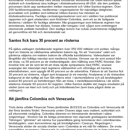
kontrollerar. Konfronterade med dessa förödande vittnesmål har Uribe-Santos spelat
dubbelt och överlämnat sina kolleger i dödsskvadronerna till USA, där den juridiska
processen täckt upp sambanden mellan massmord och Uribe-Santos-regimen. Över
200 fackföreningsaktiva, medlemmar i organisationer för mänskliga rättigheter,
journalister och politiker som kritiserat Uribes-Santos har mördats av
dödsskvadronerna. Fackliga centralorganisationer runt om i världen har publicerat
rapporter och gjort uttalanden som fördömer Colombia, som ett av de farligaste
länderna i världen för fackliga aktivister. Alla grupperingar som kritiserat regimen har
terroriserats, ledare har dödats, hotats eller tvingats i exil, något som omintetgjort
oberoende politiskt motstånd. Den statliga terrorn har också underminerat möjligheter
att genomföra ett fritt och demokratiskt val.
Santos fick bara 30 procent av rösterna
På själva valdagen mobiliserade regimen över 350 000 militärer och poliser, många
med en historia av våldsamma aktiviteter bakom sig, för att "övervaka" valet och
påminna väljarna om makten bakom de officiella kandidaterna. Valresultatet var
långtifrån det folkliga mandat som medierna hävdar. Vinnare var de som avstod från
att rösta, ca 56 procent av de röstberättigade, den hållning som FARC förordat. Det
innebär inte att de som lät bli att rösta skulle sympatisera med FARC, snarare
avspeglar det missnöjet med regimens våldsamhet och oförmåga att hantera
arbetslösheten, som uppgår till 40 procent av de arbetsföra. Faktum är att Santos fick
30 procent av rösterna, något som knappast är ett mandat. Analyserar vi de röstandes
bakgrund är det tydligt att han fått elitens stöd. I slumområdena och på landsbygden
avstod 80 procent av befolkningen från att rösta. I medelklassområdena i de större
städerna röstade 60 procent för regimen. Uribe-Santos skyllde det magra resultatet på
vädret (som var klart och torrt) och på fotbollsmatcher (som bara pågick delar av
valdagen).
Att jämföra Colombia och Venezuela
Trots detta utfaller Financial Times jämförelse (6/23/10) av Colombia och Venezuela till
det förra landets fördel. Venezuela under Chaves sägs vara osäkert, auktoritärt och
på ekonomisk nedgång. Colombia däremot en blomstrande demokrati i säkra
omgivningar - förutom när de fattiga protesterar mot väpnade godsägares landstölder.
Tidningen "glömmer" att nämna hur paramilitära gäng terroriserar den colombianska
landsbygden, utan koncentrerar sig på brottsligheten i Caracas. Regeringen i
Venezuela stöder de sociala rörelser som i Colombia är ett mål för militären. De enda
paramilitära grupperna i Venezuela är colombianer som tränger sig in över gränsen