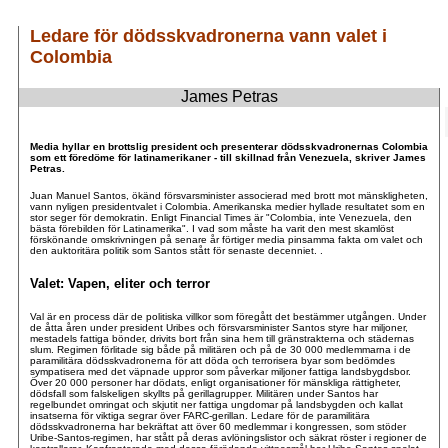
Ledare för dödsskvadronerna vann valet i
Colombia
James Petras
.
.
Media hyllar en brottslig president och presenterar dödsskvadronernas Colombia
som ett föredöme för latinamerikaner - till skillnad från Venezuela, skriver James
Petras.
Juan Manuel Santos, ökänd försvarsminister associerad med brott mot mänskligheten,
vann nyligen presidentvalet i Colombia. Amerikanska medier hyllade resultatet som en
stor seger för demokratin. Enligt Financial Times är "Colombia, inte Venezuela, den
bästa förebilden för Latinamerika". I vad som måste ha varit den mest skamlöst
förskönande omskrivningen på senare år förtiger media pinsamma fakta om valet och
den auktoritära politik som Santos stått för senaste decenniet. .
Valet: Vapen, eliter och terror
Val är en process där de politiska villkor som föregått det bestämmer utgången. Under
de åtta åren under president Uribes och försvarsminister Santos styre har miljoner,
mestadels fattiga bönder, drivits bort från sina hem till gränstrakterna och städernas
slum. Regimen förlitade sig både på militären och på de 30 000 medlemmarna i de
paramilitära dödsskvadronerna för att döda och terrorisera byar som bedömdes
sympatisera med det väpnade uppror som påverkar miljoner fattiga landsbygdsbor.
Över 20 000 personer har dödats, enligt organisationer för mänskliga rättigheter,
dödsfall som falskeligen skyllts på gerillagrupper. Militären under Santos har
regelbundet omringat och skjutit ner fattiga ungdomar på landsbygden och kallat
insatserna för viktiga segrar över FARC-gerillan. Ledare för de paramilitära
dödsskvadronerna har bekräftat att över 60 medlemmar i kongressen, som stöder
Uribe-Santos-regimen, har stått på deras avlöningslistor och säkrat röster i regioner de