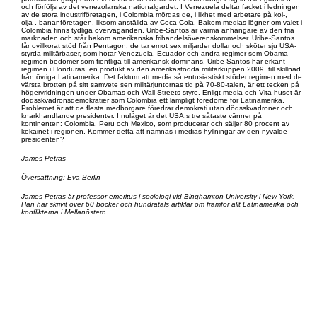
och förföljs av det venezolanska nationalgardet. I Venezuela deltar facket i ledningen
av de stora industriföretagen, i Colombia mördas de, i likhet med arbetare på kol-,
olja-, bananföretagen, liksom anställda av Coca Cola. Bakom medias lögner om valet i
Colombia finns tydliga överväganden. Uribe-Santos är varma anhängare av den fria
marknaden och står bakom amerikanska frihandelsöverenskommelser. Uribe-Santos
får ovillkorat stöd från Pentagon, de tar emot sex miljarder dollar och sköter sju USA-
styrda militärbaser, som hotar Venezuela, Ecuador och andra regimer som Obama-
regimen bedömer som fientliga till amerikansk dominans. Uribe-Santos har erkänt
regimen i Honduras, en produkt av den amerikastödda militärkuppen 2009, till skillnad
från övriga Latinamerika. Det faktum att media så entusiastiskt stöder regimen med de
värsta brotten på sitt samvete sen militärjuntornas tid på 70-80-talen, är ett tecken på
högervridningen under Obamas och Wall Streets styre. Enligt media och Vita huset är
dödsskvadronsdemokratier som Colombia ett lämpligt föredöme för Latinamerika.
Problemet är att de flesta medborgare föredrar demokrati utan dödsskvadroner och
knarkhandlande presidenter. I nuläget är det USA:s tre såtaste vänner på
kontinenten: Colombia, Peru och Mexico, som producerar och säljer 80 procent av
kokainet i regionen. Kommer detta att nämnas i medias hyllningar av den nyvalde
presidenten?
James Petras
Översättning: Eva Berlin
James Petras är professor emeritus i sociologi vid Binghamton University i New York.
Han har skrivit över 60 böcker och hundratals artiklar om framför allt Latinamerika och
konflikterna i Mellanöstern.