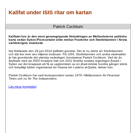
Kalifat under ISIS ritar om kartan
Patrick Cockburn
.
.
Kalifatet Isis är den mest genomgripande förändringen av Mellanösterns politiska
karta sedan Sykes-Picot-avtalet slöts mellan Frankrike och Storbritannien i första
världskrigets slutskede
.
Isis förklarade den 29 juni 2014 kalifatet grundat. Det är nu större än Storbritannien
och där bor över sex miljoner invånare. För USA, Storbritannien och andra västmakter
är Isis grundande det yttersta nederlaget, konstaterar Patrick Cockburn. Vad de än
åsyftade med att 2003 invadera Irak och 2011 försöka avsätta regeringen Assad i
Syrien var det knappast att få se uppkomsten av en jihad-rörelse hundra gånger större
och betydligt bättre organiserad än Osama bin Ladens al-Qaida, skriver han.
Patrick Cockburn har varit korrespondent sedan 1979 i Mellanöstern för Financial
Times och nu för The Independent.
Läs mera (engelska)