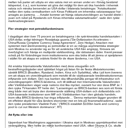
mellan två parter att utbyta en viss valuta mot en annan under en i förväg bestämd
tidsperiod, ö.a.), som kommer att göra det möjligt för dem att öka handeln i inhemsk
valuta och minska beroendet av USA-dollar i bilaterala betalningar. ”Avtalsutkastet
mellan den ryska centralbanken och Kinas Folkbank om inhemska valutaswappar har
antagits av parterna. … Avtalet kommer att främja vidareutvecklingen av handel direkt i
yuan och rubel på Rysslands och Kinas inhemska valutamarknader”, sade den ryske
marknadsregleraren.
Fler strategier mot petrodollardominans
I dagsläget sker över 75 procent av betalningarna i de rysk-kinesiska handelsavtalen i
USA-dollar, enligt tidningen Rossijskaja gazeta.(”De-Dollarization Accelerates –
China/Russia Complete Currency Swap Agreement”, Zero Hedge). Attacken mot
systemet med återinvestering av petrodollar är en av många asymmetriska strategier
som Moskva nu använder sig av för att avskräcka USA från angrepp, försvara sin
överhöghet och främja en multipolär världsordning, där rättsstaten råder. Kreml pressar
också på för förändringar inom institutionerna som ska bidra till att jämna ut spelplanen
i stället för att skapa en orättvis fördel för de rikare länderna, t ex USA.
Att ersätta Internationella Valutafonden med dess utsugarlån och
bestraffningsåtgärder stod självklart högst på listan för de flesta tillväxtekonomier,
särskilt BRICS (Brasilien, Ryssland, Indien, Kina och Sydafrika), vilka i juli kom överens
om att skapa en utvecklingsbank som motvikt till de västbaserade kreditinstitutionernas
inflytande och dollarn. Den nya banken ska tillhandahålla pengar till infrastruktur och
utvecklingsprojekt i BRICS-länderna, och till skillnad mot Internationella Valutafonden
eller Världsbanken väger varje nations röst lika mycket, oavsett hur stor dess BNP är. I
den ryska TV-kanalen RT hette det: ”Lanseringen av BRICS-banken ses som ett första
steg både mot att bryta den dominerande ställning USA-dollarn och dollarstödda och
USA-baserade institutioner som IMF och Världsbanken har i den globala handeln,
inom vilka BRICS-länderna har ringa inflytande… ‘Denna mekanism lägger grunden till
ett effektivt skydd för våra länders ekonomier mot en kris på finansmarknaderna’, sade
den ryske presidenten Vladimir Putin.” (“BRICS establish $100bn bank and currency
pool to cut out Western dominance“, RT)
Att flytta eller inte
Uppenbart har Washingtons aggression i Ukraina styrt in Moskvas uppmärksamhet mot
vedergällning. Men hellre än militär konfrontation med USA, vilket Obama & Co. skulle