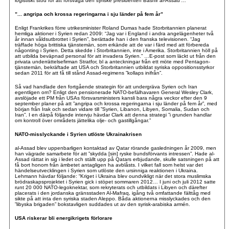
logistiskt stöd för att försvaga den syriske presidenten Bashir al-Assad’…”
”... angripa och krossa regeringarna i sju länder på fem år”
Enligt Frankrikes förre utrikesminister Roland Dumas hade Storbritannien planerat
hemliga aktioner i Syrien redan 2009: “Jag var i England i andra angelägenheter två
år innan våldsutbrottet i Syrien”, berättade han i den franska televisionen. “Jag
träffade höga brittiska tjänstemän, som erkände att de var i färd med att förbereda
någonting i Syrien. Detta skedde i Storbritannien, inte i Amerika. Storbritannien höll på
att utbilda beväpnad personal för att invadera Syrien.” …E-post som läckt ut från den
privata underrättelsefirman Stratfor, bl a anteckningar från ett möte med Pentagon-
tjänstemän, bekräftade att USA och Storbritannien utbildat syriska oppositionsstyrkor
sedan 2011 för att få till stånd Assad-regimens ”kollaps inifrån”.
Så vad handlade den fortgående strategin för att undergräva Syrien och Iran
egentligen om? Enligt den pensionerade NATO-befälhavaren General Wesley Clark,
avslöjade ett PM från USAs försvarsministers kansli bara några veckor efter den 9
september planer på att ”angripa och krossa regeringarna i sju länder på fem år”, med
början från Irak och sedan vidare till ”Syrien, Libanon, Libyen, Somalia, Sudan och
Iran”. I en därpå följande intervju hävdar Clark att denna strategi ”i grunden handlar
om kontroll över områdets jättelika olje- och gastillgångar.”
NATO-misslyckande i Syrien utlöste Ukrainakrisen
al-Assad blev uppenbarligen kontaktad av Qatar rörande gasledningen år 2009, men
han vägrade samarbete för att ”skydda [sin] ryske bundsförvants intressen”. Hade al-
Assad rättat in sig i ledet och ställt upp på Qatars erbjudande, skulle satsningen på att
få bort honom från ämbetet antagligen ha avblåsts. I vilket fall som helst var det
händelseutvecklingen i Syrien som utlöste den ursinniga reaktionen i Ukraina.
Lehmann hävdar följande: “Kriget i Ukraina blev oundvikligt när det stora muslimska
brödraskapsprojektet i Syrien gick i stöpet sommaren 2012… I juni och juli 2012 satte
runt 20 000 NATO-legoknektar, som rekryterats och utbildats i Libyen och därefter
placerats i den jordanska gränsstaden Al-Mafraq, igång två omfattande fälttåg med
sikte på att inta den syriska staden Aleppo. Båda aktionerna misslyckades och den
”libyska brigaden” bokstavligen suddades ut av den syrisk-arabiska armén.
USA riskerar bli energikrigets förlorare