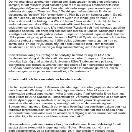
Det var efter detta avgörande nederlag som Saudiarabien inledde en omfattande
kampanj för att rekrytera jihad-soldater genom det muslimska brödraskapets elaka
tvillingsyster al-Qaidas nätverk. Den internationella krisgruppen svarade genom att
publicera sin rapport “Tentative Jihad”. Washington måste göra ett försök att
distansera sig ”politiskt” från ”extremisterna”. Plan B, den om kemiska vapen, låg på
lut, men det blev uppenbart att kriget om Syrien inte längre gick att vinna. (“The
Atlantic Axis and the Making of a War in Ukraine“, New eastern Outlook) Det fanns
andra faktorer som drev USA mot en storkonflikt med Moskva i Ukraina, men
drivkraften var det faktum att USAs medtävlare (Ryssland och Iran) riskerade att bli de
viktigaste spelarna i ett energikrig som mer och mer skulle urholka Washingtons makt.
Ytterligare ekonomisk integration mellan Europa och Ryssland utgör ett direkt hot mot
USAs planer att ge sig på Asien, placera ut NATO intill Rysslands gränser och fortsätta
prissätta globala energileveranser i USA-dollar. Lehmann noterar att han haft ett
samtal med “en hög NATO-amiral från ett nordeuropeiskt land”, som förklarade
situationen i en kärv, två meningar lång sammanfattning av USAs utrikespolitik:
“Amerikanska kollegor i Pentagon har entydigt berättat för mig att USA och
Storbritannien aldrig skulle tillåta att relationerna mellan Europa och Ryssland
utvecklas i så hög grad att de skulle äventyra USAs/Storbritanniens politiska,
ekonomiska eller militära suveränitet och hegemoni på den europeiska kontinenten.
En sådan händelseutveckling skulle stoppas med alla nödvändiga medel, om så
erfordras, genom att provocera fram ett krig i Centraleuropa.”
En övermakt och bara en valuta för fossila bränslen
Här har vi pudelns kärna. USA tänker inte låta någon stat eller grupp av stater utmana
dess övermakt. Washington vill inte ha några medtävlare. Man vill vara den
oomtvistade globala supermakten, vilket är den poäng Paul Wolfowitz förde fram i ett
tidigt utkast till USAs Nationella Försvarsstrategi: “Vår första målsättning är att förhindra
att det dyker upp en ny medtävlare, antingen inom det gamla Sovjetunionens
territorium eller någon annanstans, som utgör ett hot av den omfattning som
Sovjetunionen utgjorde. Detta är det tyngsta övervägandet som ligger bakom den nya
regionala försvarsstrategin och som kräver att vi strävar efter att stoppa någon enda
fiendemakt från herravälde över ett område vars tillgångar under samlad kontroll skulle
vara tillräckliga för att alstra världsomspännande makt.”
Obama-administgrationen tänker alltså göra vadhelst man finner nödvändigt för att
stoppa vidare ekonomisk integrering mellan EU och Ryssland och värna om
petrodollarsystemet. Detta system startade 1974, när president Richard Nixon