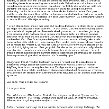
föredra, så siktar Putin mot de sårbara punkterna inom systemet. BRICS-ländernas
utvecklingsbank är en utmaning mot Internationella Valutafondens dominerande roll
som den sista utvägens kreditgivare, en roll som har fått de rika ländernas makt och
industrier att växa. Den nya banken skapar en grund för verklig institutionell
förändring, om än fortfarande inom den utbredda kapitalistiska ramen. Den ryske
politikern och ekonomen Sergej Glazyev har sammanfattat Moskvas hållning vad gäller
konflikten mellan USA och Ryssland i en essä under rubriken “US is militarizing Ukraine
to invade Russia.” Här följer ett utdrag:
“För att stoppa kriget måste man göra slut på dess drivkrafter. I det här skedet utspelar
sig kriget huvudsakligen inom ekonomi, PR och politik. USA-ekonomins överlägsenhet
grundar hela sin styrka på den finansiella skuldpyramiden, och detta har gått långt
över gränsen till det hållbara. Dess främsta kreditgivare håller på att rasa samman
tillräckligt för att man ska dra sparade USA-dollar och statsobligationer bort ifrån USA-
marknaden. Om USAs finanssystem kollapsar, kommer detta att allvarligt skada alla
som innehar USA-valuta och -värdepapper. Men för det första kommer dessa förluster
att bli mindre för Ryssland, Europa och Kina än de förluster som skulle orsakas av ett
nytt världskrig igångsatt av USAs geopolitik. För det andra, ju snabbare uttåg från det
amerikanska pyramidspelets finansiella förpliktelser, desto mindre förluster. För det
tredje bereder pyramidspelets sammanbrott slutligen tillfälle att omskapa det globala
finanssystemet på grundval av rättvisa och ömsesidig nytta.”
Washington tror att “modern krigföring” går ut på hemligt stöd till ombudsarméer
bestående av nynazister och islamistiska extremister. Moskva anser att modern
krigföring innebär att undergräva fiendens förmåga att föra krig genom oavbrutna
angrepp mot hans valuta, institutioner, obligationsmarknad och förmåga att övertyga
sina allierade om att han är en ansvarskännande förvaltare av det globala ekonomiska
systemet.
Jag sätter mina pengar på Ryssland.
12 augusti 2014
Mike Whitney bor i Washington. Medarbetare i "Hopeless: Barack Obama and the
Politics of Illusion" (AK Press). Skriften finns också att tillgå i en utgåva av Kindle.
Whitney kan nås på fergiewhitney@msn.com.
Fotnot: I artikeln nämns på sid 1 en Christof Lehmann utan närmare förklaring. Han