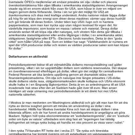
övertalade OPECs medlemmar att endast prissätta sin olja i dollar och placera
överskottsintäkterna från oljan tillbaka i amerikanska statsobligationer. Arrangemanget
visade sig bli en enorm skänk från ovan för USA, som håvar in över en miljard om
dagen genom detta förfarande. Detta i sin tur gör det möjligt för USA att
överkonsumera och dras med kraftiga underskott. Andra nationer måste lägga dollar
på hög för att köpa den energi som driver deras maskiner, värmer upp deras hushåll
och ger bränsle till deras fordon. Under tiden kan USA i lugn och ro hantera
pappersvaluta, som man kan trycka upp utan någon kostnad för egen del, för
värdefulla importvaror, som kostar en massa i arbete och material. Dessa dollar
används sedan till att köpa olja eller naturgas, och vinsten från detta går tillbaka i
amerikanska statsobligationer eller andra tillgångar i dollar, t ex amerikanska aktier,
obligationer, fastigheter eller EFTs - Electronic funds transfers. Detta är den “goda
cirkel” som håller USA på topp. Som en kritiker har sagt: “Världshandeln är numera ett
spel där USA producerar dollar och resten av världen producerar saker som kan köpas
för dollar.”
Dollarkursen en akilleshäl
Petrodollarsystemet bidrar till att vidmakthålla dollarns monopolställning vad gäller
prissättning, vilket i sin tur upprätthåller dollarn som världens reservvaluta. Det skapar
en överdimensionerad efterfrågan på dollar, vilket gör det möjligt för centralbanken
Federal Reserve att öka landets upplåning genom att dramatiskt skära ned
finansieringskostnaderna. Om olja och naturgas inte längre prissattes i US-dollar,
skulle dollarns värde rasa, obligationsmarknaden skulle kollapsa och USAs ekonomi
skulle halka in i en långvarig lågkonjunktur. Detta är en av anledningarna till att USA
invaderade Irak strax efter det att Saddam hade gått över till euro. Man anser
nämligen att varje utmaning mot petrodollarsvindeln är ett direkt hot mot USAs
nationella säkerhet.
I Moskva är man medveten om Washingtons akilleshäl och gör allt man kan för att dra
nytta av denna svaghet genom att minska sin användning av dollar i sina
handelsavtal. Hittills har Moskva övertalat Kina och Iran att skippa dollarn i sina
bilaterala affärer, och de har funnit att andra handelspartners är angelägna att göra
likadant. Nyligen höll ryska ekonomiministrar ett ”avdollariseringsmöte”, där en ”exekutiv
order om byte av valuta” utfärdades som slog fast att ”regeringen har rättslig
befogenhet att tvinga ryska bolag att handla en viss procent av vissa varor i rubel.”
I den ryska TV-kanalen RT hette det i vecka 27: “De ryska och kinesiska
centralbankerna har kommit överens om ett avtalsutkast om valutaswappar (avtal