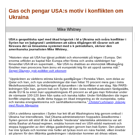
Gas och pengar USA:s motiv i konflikten om
Ukraina
Mike Whitney
.
.
USA:s geopolitiska spel med ökad krigsrisk i bl a Ukraina och svåra konflikter i
Syrien har en bakgrund i ambitionen att säkra tillgången till råvaror och att
försvara det så lönsamma systemet med s k petrodollars, skriver den
amerikanska journalisten Mike Whitney..
“Historien visar att USA har tjänat politiskt och ekonomiskt på krigen i Europa. Det
enorma utflödet av kapital från Europa efter första och andra världskriget har
förvandlat USA till en supermakt… När USA nu drabbas av ekonomisk tillbakagång
försöker man provocera fram ännu ett europeiskt krig för att uppnå samma mål.”
Sergei Glazyev, rysk politiker och ekonom
"Upptäckten av världens största kända gastillgångar i Persiska Viken, som delas av
Qatar och Iran, och nya undersökningar där man hittat 70 procent mera gas i östra
Medelhavsområdet, är förklaringen till dynamiken i de konflikter vi ser idag. När PARS-
ledningen från Iran, genom Irak och Syrien till den östra medelhavskusten färdigställts,
skulle EU få ta emot över uppskattningsvis 45 procent av all gas man förbrukar under
de närmaste 100-120 åren från ryska och iranska källor. Under förhållanden där ingen
konflikt utspelar sig, skulle detta trygga en ökad integrering av de europeiska, ryska
och iranska energisektorerna och samhällsekonomierna.”
Christof Lehmann, intervju
med Route Magazine
USA:s uteblivna operation i Syrien har lett till att Washingtons krig genom ombud i
Ukraina har intensifierats. Vad Obama-administrationen hoppades åstadkomma i
Syrien genom sitt stöd till de så kallade “moderata” islamistiska aktivisterna var att
störta Bashar al-Assad-regimen, ersätta honom med en USA-stödd marionett och
stoppa byggandet av den viktiga gasledningen genom Iran-Irak-Syrien. Den planen
har inte lyckats och kommer inte heller att lyckas inom en nära framtid, vilket innebär
att planen för den tilltänkta gasledningen i slutändan kommer att drivas vidare.