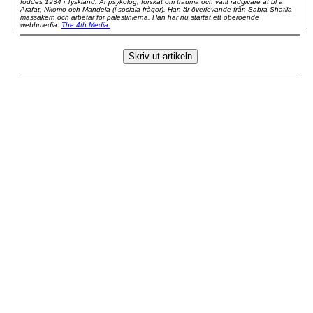
föddes 1934 i Tyskland. Är psykolog, forskat om trauma och varit rådgivare åt bl a
Arafat, Nkomo och Mandela (i sociala frågor). Han är överlevande från Sabra Shatila-
massakern och arbetar för palestinierna. Han har nu startat ett oberoende
webbmedia:
The 4th Media.