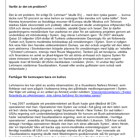
Varför är det ett problem?
Det är ett problem, för enligt Dr. Lehman* ”skulle EU ... med den ryska gasen … kunna
täcka runt 50 procent av sina behov av naturgas från iranska och ryska källor”. Som
främsta leverantörer av livsviktiga resurser till Europa skulle Moskva och Teheran
stärkas både ekonomiskt och politiskt, vilket avsevärt skulle undergräva inflytandet från
USA och deras bundsförvanter i området, särskilt Qatar och Israel. Det är därför
gasledningens motståndare har utarbetat en plan för att sabotera projektet genom att
underblåsa ett inbördeskrig i Syrien. Jag citerar Lehmann igen: “År 2007 skickade
Qatar 10 miljarder USA-dollar till Turkiets utrikesminister Davotoglu för att förbereda
Turkiet och Syriens muslimska brödraskap på omvälvningen i Syrien. Som vi nyligen
fick veta från den franske utrikesministern Dumas, var det också ungefär vid den tiden
som aktörerna i Storbritannien började planera för omvälvningen med hjälp av ´rebeller
´"
(Christof Lehmann, intervju med Route Magazine). Tanken på att beväpna, utbilda
och finansiera en armé av jihad-krigare för att störta al-Assad och öppna Syrien för
västs intressen hade sitt ursprung i en framväxande energisituation som avgjort
tippade över till förmån till USAs medtävlare i området. (Anm.: Vi undrar litet varför
Lehmann utelämnar Saudiarabien, Kuwait eller andra gulfstater som också varit
inblandade.)
Farhågor för kemvapen bara en kuliss
Lehmanns tes har stöd av andra observatörer, bl a Guardians Nafeez Ahmed, som
förklarar vad som pågick i kulisserna kring det påhittade medborgarupproret i Syrien.
Här följer ett utdrag ur en artikel av Ahmed under rubriken
”Interventionsplanen i Syrien
föranleds av oljeintressen, inte några farhågor för kemiska vapen
”:
"I maj 2007 avslöjade ett presidentdekret att Bush hade givit tillstånd till CIA-
operationer mot Iran. Operationer mot Syrien var också i full gång vid den tiden som
ett led i detta hemliga program, enligt Seymour Hersh i New Yorker. En rad källor i
USAs regering och underrättelsetjänst berättade för honom att Bush-administrationen
hade ’samarbetat med Saudiarabiens regering, som är sunni-muslimsk, i hemliga
operationer’, avsedda att försvaga det shiitiska Hizbollah i Libanon. ’USA har också
deltagit i hemliga operationer riktade mot Iran och dess allierade Syrien’, skrev Hersh,
där ’en biprodukt’ blev att backa upp sunni-muslimska extremistgrupper’, som är
fientligt inställda till USA och ’vänskapligt stämda till al-Qaida’. Han noterade att
’Saudiarabiens regering skulle med Washingtons godkännande stå för pengar och