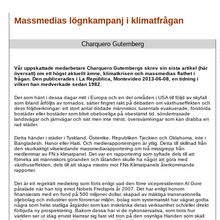
Massmedias lögnkampanj i klimatfrågan
Charquero Gutemberg
.
.
Vår uppskattade medarbetare Charquero Gutembergs skrev sin sista artikel (här
översatt) om ett högst aktuellt ämne, klimatkrisen och massmedias flathet i
frågan. Den publicerades i La República, Montevideo 2013-06-08, en tidning i
vilken han medverkade sedan 1982.
Det som hänt i dessa dagar mitt i Europa och en del områden i USA till följd av skyfall
som ibland åtföljts av tornados, sätter fingret rakt på debatten om växthuseffekten och
dess följdverkningar: ett stort antal dödade människor, tusentals evakuerade, förstörda
bostäder eller bostäder som blivit obeboeliga på obestämd tid, söndertrasade
landsvägar och järnvägar och sist men inte minst, översvämningar som kan drabba en
rad städer.
Detta händer i städer i Tyskland, Österrike, Republiken Tjeckien och Oklahoma, inte i
Bangladesh, Hanoi eller Haiti. Och medierapporteringen är ytlig. Detta till skillnad från
den skurkaktigt vilseledande massmediarapportering om två missgrepp från
medlemmar av FN:s klimatpanel. Det var en rapportering som syftade dels till att
förneka att människors göranden och låtanden skulle ha något att göra med
växthuseffekten, dels till att skapa misstro mot FNs Klimatpanels återkommande
rapporter.
Det är ett regelrätt mediekrig som förts enligt vad den förre vicepresidenten Al Gore
påtalade när han tog emot Nobels Fredspris år 2007. Det har enligt honom
finansierats med en fond på 500 miljoner dollar, skapad av mäktiga transnationella
oljebolag och industrier som förorenar miljön, bolag som systematiskt har vägrat godta
några som helst statliga åtgärder som kan inskränka deras verksamhet och/eller direkt
förbjuda ny prospektering. Bakom dessa har vi de nykonservativa, som trots hur
världen ser ut idag envist klamrar sig fast vid tron på den osynliga Handen som skall