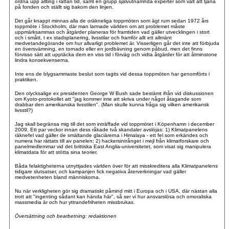
ordna upp allting i rättan tid, samt en grupp självutnämnda experter som valt att tjäna
på fonden och ställt sig bakom den linjen.
Det går knappt minnas alla de oräkneliga toppmöten som ägt rum sedan 1972 års
toppmöte i Stockholm, där man larmade världen om att problemet måste
uppmärksammas och åtgärder planeras för framtiden vad gäller utvecklingen i stort
och i smått, t ex stadsplanering, livsstilar och framför allt ett allmänt
medvetandegörande om hur allvarligt problemet är. Visserligen går det inte att förbjuda
en översvämning, en tornado eller en jordbävning genom påbud, men det finns
förvisso sätt att upptäcka dem en viss tid i förväg och vidta åtgärder för att åtminstone
lindra konsekvenserna.
Inte ens de blygsammaste beslut som tagits vid dessa toppmöten har genomförts i
praktiken.
Den olycksalige ex presidenten George W Bush sade bestämt ifrån vid diskussionen
om Kyoto-protokollet att "jag kommer inte att skriva under något åtagande som
drabbar den amerikanska livsstilen". (Man skulle kunna fråga sig vilken amerikansk
livsstil?)
Jag skall begränsa mig till det som inträffade vid toppmötet i Köpenhamn i december
2009. Ett par veckor innan dess råkade två skandaler avslöjas: 1) Klimatpanelens
räknefel vad gäller de smältande glaciärerna i Himalaya - ett fel som erkändes och
numera har rättats till av panelen; 2) hackersintrånget i mejl från klimatforskare och
panelmedlemmar vid det brittiska East Anglia-universitetet, som visat sig manipulera
klimatdata för att stötta sina teorier.
Båda felaktigheterna utnyttjades världen över för att misskreditera alla Klimatpanelens
tidigare slutsatser, och kampanjen fick negativa återverkningar vad gäller
medvetenheten bland människorna.
Nu när verkligheten gör sig dramatiskt påmind mitt i Europa och i USA, där nästan alla
trott att "ingenting sådant kan hända här", så ser vi hur ansvarslösa och omoraliska
massmedia är och hur yttrandefriheten missbrukas.
Översättning och bearbetning: redaktionen