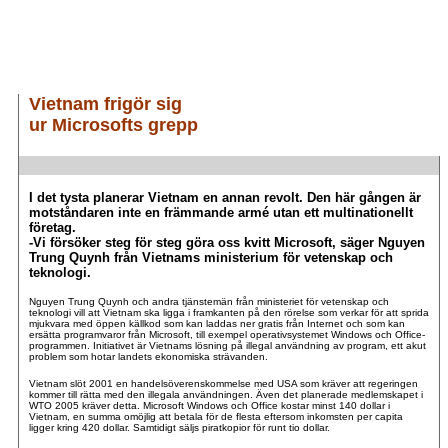
Vietnam frigör sig
ur Microsofts grepp
.
.
I det tysta planerar Vietnam en annan revolt. Den här gången är
motståndaren inte en främmande armé utan ett multinationellt
företag.
-Vi försöker steg för steg göra oss kvitt Microsoft, säger Nguyen
Trung Quynh från Vietnams ministerium för vetenskap och
teknologi.
Nguyen Trung Quynh och andra tjänstemän från ministeriet för vetenskap och
teknologi vill att Vietnam ska ligga i framkanten på den rörelse som verkar för att sprida
mjukvara med öppen källkod som kan laddas ner gratis från Internet och som kan
ersätta programvaror från Microsoft, till exempel operativsystemet Windows och Office-
programmen. Initiativet är Vietnams lösning på illegal användning av program, ett akut
problem som hotar landets ekonomiska strävanden.
Vietnam slöt 2001 en handelsöverenskommelse med USA som kräver att regeringen
kommer till rätta med den illegala användningen. Även det planerade medlemskapet i
WTO 2005 kräver detta. Microsoft Windows och Office kostar minst 140 dollar i
Vietnam, en summa omöjlig att betala för de flesta eftersom inkomsten per capita
ligger kring 420 dollar. Samtidigt säljs piratkopior för runt tio dollar.