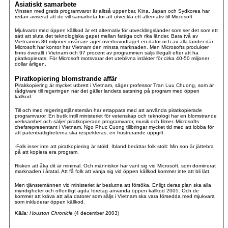
Asiatiskt samarbete
Vinsten med gratis programvaror är alltså uppenbar. Kina, Japan och Sydkorea har
redan aviserat att de vill samarbeta för att utveckla ett alternativ till Microsoft.
Mjukvaror med öppen källkod är ett alternativ för utvecklingsländer som ser det som ett
sätt att sluta det teknologiska gapet mellan fattiga och rika länder. Bara två av
Vietnamns 80 miljoner invånare äger överhuvudtaget en dator och av alla länder där
Microsoft har kontor har Vietnam den minsta marknaden. Men Microsofts produkter
finns överallt i Vietnam och 97 procent av programmen säljs illegalt efter att ha
piratkopierats. För Microsoft motsvarar det uteblivna intäkter för cirka 40-50 miljoner
dollar årligen.
Piratkopiering blomstrande affär
Pirakkopiering är mycket utbrett i Vietnam, säger professor Tran Luu Chuong, som är
rådgivare till regeringen när det gäller landets satsning på program med öppen
källkod.
Till och med regeringstjänstemän har ertappats med att använda piratkopierade
programvaror. En butik intill ministeriet för vetenskap och teknologi har en blomstrande
verksamhet och säljer piratkopierade programvaror, musik och filmer. Microsofts
chefsrepresentant i Vietnam, Ngo Phuc Cuong tillbringar mycket tid med att lobba för
att patenträttigheterna ska respekteras, en frustrerande uppgift.
-Folk inser inte att piratkopiering är stöld. Ibland berättar folk stolt: Min son är jättebra
på att kopiera era program.
Risken att åka dit är minimal. Och människor har vant sig vid Microsoft, som dominerat
marknaden i åratal. Att få folk att vänja sig vid öppen källkod kommer inte att bli lätt.
Men tjänstemännen vid ministeriet är beslutna att försöka. Enligt deras plan ska alla
myndigheter och offentligt ägda företag använda öppen källkod 2005. Och de
kommer att kräva att alla datorer som säljs i Vietnam ska vara försedda med mjukvara
som inkluderar öppen källkod.
Källa: Houston Chronicle
(4 december 2003)