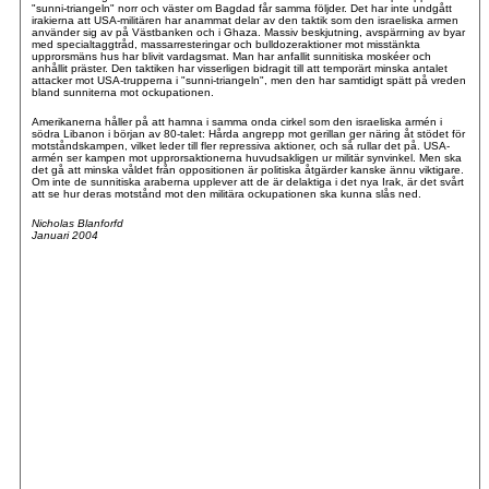
"sunni-triangeln" norr och väster om Bagdad får samma följder. Det har inte undgått
irakierna att USA-militären har anammat delar av den taktik som den israeliska armen
använder sig av på Västbanken och i Ghaza. Massiv beskjutning, avspärrning av byar
med specialtaggtråd, massarresteringar och bulldozeraktioner mot misstänkta
upprorsmäns hus har blivit vardagsmat. Man har anfallit sunnitiska moskéer och
anhållit präster. Den taktiken har visserligen bidragit till att temporärt minska antalet
attacker mot USA-trupperna i "sunni-triangeln", men den har samtidigt spätt på vreden
bland sunniterna mot ockupationen.
Amerikanerna håller på att hamna i samma onda cirkel som den israeliska armén i
södra Libanon i början av 80-talet: Hårda angrepp mot gerillan ger näring åt stödet för
motståndskampen, vilket leder till fler repressiva aktioner, och så rullar det på. USA-
armén ser kampen mot upprorsaktionerna huvudsakligen ur militär synvinkel. Men ska
det gå att minska våldet från oppositionen är politiska åtgärder kanske ännu viktigare.
Om inte de sunnitiska araberna upplever att de är delaktiga i det nya Irak, är det svårt
att se hur deras motstånd mot den militära ockupationen ska kunna slås ned.
Nicholas Blanforfd
Januari 2004