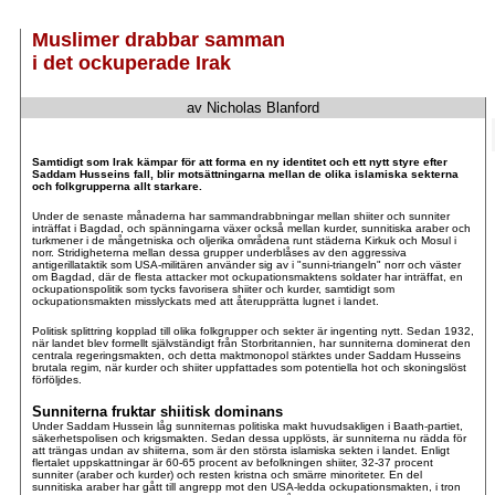
Muslimer drabbar samman
i det ockuperade Irak
av Nicholas Blanford
.
.
Samtidigt som Irak kämpar för att forma en ny identitet och ett nytt styre efter
Saddam Husseins fall, blir motsättningarna mellan de olika islamiska sekterna
och folkgrupperna allt starkare.
Under de senaste månaderna har sammandrabbningar mellan shiiter och sunniter
inträffat i Bagdad, och spänningarna växer också mellan kurder, sunnitiska araber och
turkmener i de mångetniska och oljerika områdena runt städerna Kirkuk och Mosul i
norr. Stridigheterna mellan dessa grupper underblåses av den aggressiva
antigerillataktik som USA-militären använder sig av i "sunni-triangeln" norr och väster
om Bagdad, där de flesta attacker mot ockupationsmaktens soldater har inträffat, en
ockupationspolitik som tycks favorisera shiiter och kurder, samtidigt som
ockupationsmakten misslyckats med att återupprätta lugnet i landet.
Politisk splittring kopplad till olika folkgrupper och sekter är ingenting nytt. Sedan 1932,
när landet blev formellt självständigt från Storbritannien, har sunniterna dominerat den
centrala regeringsmakten, och detta maktmonopol stärktes under Saddam Husseins
brutala regim, när kurder och shiiter uppfattades som potentiella hot och skoningslöst
förföljdes.
Sunniterna fruktar shiitisk dominans
Under Saddam Hussein låg sunniternas politiska makt huvudsakligen i Baath-partiet,
säkerhetspolisen och krigsmakten. Sedan dessa upplösts, är sunniterna nu rädda för
att trängas undan av shiiterna, som är den största islamiska sekten i landet. Enligt
flertalet uppskattningar är 60-65 procent av befolkningen shiiter, 32-37 procent
sunniter (araber och kurder) och resten kristna och smärre minoriteter. En del
sunnitiska araber har gått till angrepp mot den USA-ledda ockupationsmakten, i tron