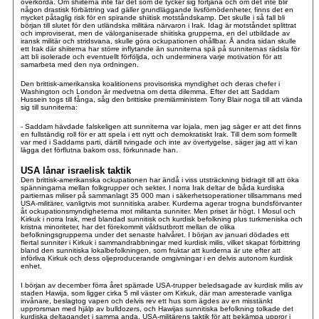
överkörda. Om shiiterna inte får det som de tycker sig förtjäna och om det inte blir
någon drastisk förbättring vad gäller grundläggande livsförnödenheter, finns det en
mycket påtaglig risk för en spirande shiitisk motståndskamp. Det skulle i så fall bli
början till slutet för den utländska militära närvaron i Irak. Idag är motståndet splittrat
och improviserat, men de välorganiserade shiitiska grupperna, en del utbildade av
iransk militär och stridsvana, skulle göra ockupationen ohållbar. Å andra sidan skulle
ett Irak där shiiterna har större inflytande än sunniterna spä på sunniternas rädsla för
att bli isolerade och eventuellt förföljda, och underminera varje motivation för att
samarbeta med den nya ordningen.
Den brittisk-amerikanska koalitionens provisoriska myndighet och deras chefer i
Washington och London är medvetna om detta dilemma. Efter det att Saddam
Hussein togs till fånga, såg den brittiske premiärministern Tony Blair noga till att vända
sig till sunniterna:
- Saddam hävdade falskeligen att sunniterna var lojala, men jag säger er att det finns
en fullständig roll för er att spela i ett nytt och demokratiskt Irak. Till dem som formellt
var med i Saddams parti, därtill tvingade och inte av övertygelse, säger jag att vi kan
lägga det förflutna bakom oss, förkunnade han.
USA lånar israelisk taktik
Den brittisk-amerikanska ockupationen har ändå i viss utsträckning bidragit till att öka
spänningarna mellan folkgrupper och sekter. I norra Irak deltar de båda kurdiska
partiernas miliser på sammanlagt 35 000 man i säkerhetsoperationer tillsammans med
USA-militärer, vanligtvis mot sunnitiska araber. Kurderna agerar trogna bundsförvanter
åt ockupationsmyndigheterna mot militanta sunniter. Men priset är högt. I Mosul och
Kirkuk i norra Irak, med blandad sunnitisk och kurdisk befolkning plus turkmeniska och
kristna minoriteter, har det förekommit våldsutbrott mellan de olika
befolkningsgrupperna under det senaste halvåret. I början av januari dödades ett
flertal sunniter i Kirkuk i sammandrabbningar med kurdisk milis, vilket skapat förbittring
bland den sunnitiska lokalbefolkningen, som fruktar att kurderna är ute efter att
införliva Kirkuk och dess oljeproducerande omgivningar i en delvis autonom kurdisk
enhet.
I början av december förra året spärrade USA-trupper beledsagade av kurdisk milis av
staden Hawija, som ligger cirka 5 mil väster om Kirkuk, där man arresterade vanliga
invånare, beslagtog vapen och delvis rev ett hus som ägdes av en misstänkt
upprorsman med hjälp av bulldozers, och Hawijas sunnitiska befolkning tolkade det
kurdiska deltagandet i samma anda. USA-militärens taktik för att bekämpa uppror i