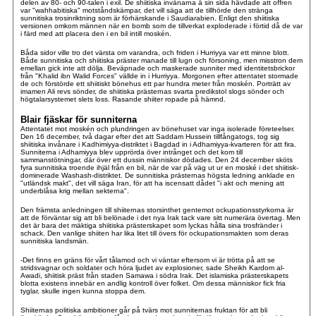
delen av 80- och 90-talen i exil. De shiitiska invånarna å sin sida hävdade att offren
var "wahhabitiska" motståndskämpar, det vill säga att de tillhörde den stränga
sunnitiska trosinriktning som är förhärskande i Saudiarabien. Enligt den shiitiska
versionen omkom männen när en bomb som de tillverkat exploderade i förtid då de var
i färd med att placera den i en bil intill moskén.
Båda sidor ville tro det värsta om varandra, och friden i Hurriyya var ett minne blott.
Både sunnitiska och shiitiska präster manade till lugn och försoning, men misstron dem
emellan gick inte att dölja.
Beväpnade och maskerade sunniter med identitetsbrickor
från "Khalid ibn Walid Forces" vällde in i Hurriyya. Morgonen efter attentatet stormade
de och förstörde ett shiitiskt bönehus ett par hundra meter från moskén. Porträtt av
imamen Ali revs sönder, de shiitiska prästernas svarta predikstol slogs sönder och
högtalarsystemet slets loss. Rasande shiiter ropade på hämnd.
Blair fjäskar för sunniterna
Attentatet mot moskén och plundringen av bönehuset var inga isolerade företeelser.
Den 16 december, två dagar efter det att Saddam Hussein tillfångatogs, tog sig
shiitiska invånare i Kadhimiyya-distriktet i Bagdad in i Adhamiyya-kvarteren för att fira.
Sunniterna i Adhamiyya blev upprörda över intrånget och det kom till
sammanstötningar, där över ett dussin människor dödades. Den 24 december sköts
fyra sunnitiska troende ihjäl från en bil, när de var på väg ut ur en moské i det shiitisk-
dominerade Washash-distriktet. De sunnitiska prästernas högsta ledning anklade en
"utländsk makt", det vill säga Iran, för att ha iscensatt dådet "i akt och mening att
underblåsa krig mellan sekterna".
Den främsta anledningen till shiiternas storsinthet gentemot ockupationsstyrkorna är
att de förväntar sig att bli belönade i det nya Irak tack vare sitt numerära övertag. Men
det är bara det mäktiga shiitiska prästerskapet som lyckas hålla sina trosfränder i
schack. Den vanlige shiiten har lika litet till övers för ockupationsmakten som deras
sunnitiska landsmän.
-Det finns en gräns för vårt tålamod och vi väntar eftersom vi är trötta på att se
stridsvagnar och soldater och höra ljudet av explosioner, sade Sheikh Kardom al-
Awadi, shiitisk präst från staden Samawa i södra Irak. Det islamiska prästerskapets
blotta existens innebär en andlig kontroll över folket. Om dessa människor fick fria
tyglar, skulle ingen kunna stoppa dem.
Shiiternas politiska ambitioner går på tvärs mot sunniternas fruktan för att bli