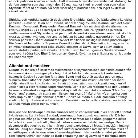
att ockupationen kommer att leda till att shiiterna får en dominerande maktställning. Av
de fem sunniter som sitter med i den 25 man starka interimsregeringen som kallas
Styrande rådet är det bara två som tillhör något politiskt parti, och inget av dem är
särskilt starkt.
Shiitiska och kurdiska partier är dock talrikt företrädda i rådet. De båda största kurdiska
partierna - Patriotic Union of Kurdistan, under ledning av Jalal Talabani, och det äldre
Kurdistan Democratic Party under Masoud Barzani - fick ett visst självbestämmande
efter Gulkriget 1991 i de kurdiska enklaverna i norra Irak. Nu trycker de kurdiska
medlemmarna i det Styrande rådet på för att de kurdiska områdena i norra Irak ska bli
mera autonoma, tvärtemot de andras linje att bevara landets nationella enhet. De
shiitiska partierna i rådet domineras av det traditionellt mäktiga shiitiska prästerskapet.
Här finns det Iran-stödda Supreme Council for the Islamic Revolution in Iraq, som har
en militär organisation med cirka 10.000 soldater, al-Da'wa, som är ett av landets
äldsta shiitiska partier, och irakiska Hizbollah, som främst utgörs av "träskaraberna"
som lever i södra Irak. Efter årtionden av förtryck förväntar sig shiiterna nu en ledande
roll i landets styre.
Attentat mot moskéer
Oroade av tanken på shiiternas maktambitioner sammankallade sunnitiska araber från
tre islamistiska strömningar, plus högutbildat folk från städerna och klanledare ett
nationellt rådslag i december förra året. Syftet med rådet är att visa upp en enad
sunnitisk front inför ockupationsmyndigheterna och alla irakier. Talesmän för rådet
stödjer visserligen i ord irakiernas rätt att göra motstånd mot ockupationen, men vill
varken stödja eller fördöma upprorsmännen. Den 5 januari rapporterade den London-
baserade allarabiska dagstidningen al-Hayat att den sunnitiska rörelsen "Clear Victory
Movement" planerar att starta en milis som ett svar på "Mahdi Army", en styrka som
satts ihop av den unge shiitiske prästen Sheikh Muqtada al-Sadr, som från ett tidigt
stadium högljutt kritiserat ockupationen. Dessförinnan hade flera våldsamma incidenter
ägt rum mellan shiiter och sunniter.
Den jäsande fiendskapen mellan sunniter och shiiter svämmade över efter ett attentat
i Hurriyya-distriktet i västra Bagdad, som knappt har uppmärksammats alls. Där bor
ungefär lika många sunniter som shiiter, som berättar att de båda grupperna dittills
hade levt i harmoni och att giftermål mellan sunniter och shiiter var vanliga. Den 9
december dödades tre sunniter när en bomb exploderade i Mustafa-moskén. Imamen,
Sheikh Faruq al-Batawi, hävdar att två raketer avlossades mot moskén från taket på
en intilliggande skola strax efter eftermiddagsbönen. Han skyllde anfallet på shiiter
som kommit utifrån och nämnde Badr-brigaderna och al-Da'wa som tillbringat större