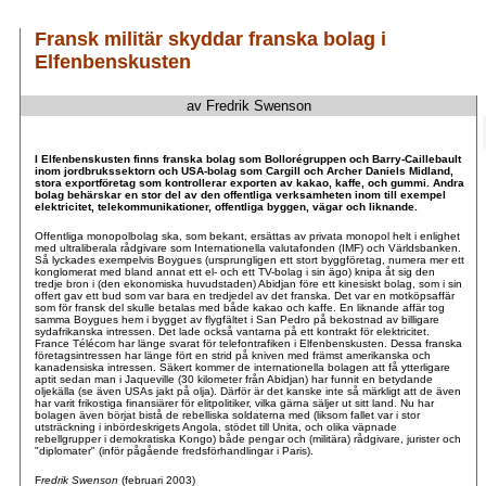
Fransk militär skyddar franska bolag i
Elfenbenskusten
av Fredrik Swenson
.
.
I Elfenbenskusten finns franska bolag som Bollorégruppen och Barry-Caillebault
inom jordbrukssektorn och USA-bolag som Cargill och Archer Daniels Midland,
stora exportföretag som kontrollerar exporten av kakao, kaffe, och gummi. Andra
bolag behärskar en stor del av den offentliga verksamheten inom till exempel
elektricitet, telekommunikationer, offentliga byggen, vägar och liknande.
Offentliga monopolbolag ska, som bekant, ersättas av privata monopol helt i enlighet
med ultraliberala rådgivare som Internationella valutafonden (IMF) och Världsbanken.
Så lyckades exempelvis Boygues (ursprungligen ett stort byggföretag, numera mer ett
konglomerat med bland annat ett el- och ett TV-bolag i sin ägo) knipa åt sig den
tredje bron i (den ekonomiska huvudstaden) Abidjan före ett kinesiskt bolag, som i sin
offert gav ett bud som var bara en tredjedel av det franska. Det var en motköpsaffär
som för fransk del skulle betalas med både kakao och kaffe. En liknande affär tog
samma Boygues hem i bygget av flygfältet i San Pedro på bekostnad av billigare
sydafrikanska intressen. Det lade också vantarna på ett kontrakt för elektricitet.
France Télécom har länge svarat för telefontrafiken i Elfenbenskusten. Dessa franska
företagsintressen har länge fört en strid på kniven med främst amerikanska och
kanadensiska intressen. Säkert kommer de internationella bolagen att få ytterligare
aptit sedan man i Jaqueville (30 kilometer från Abidjan) har funnit en betydande
oljekälla (se även USAs jakt på olja). Därför är det kanske inte så märkligt att de även
har varit frikostiga finansiärer för elitpolitiker, vilka gärna säljer ut sitt land. Nu har
bolagen även börjat bistå de rebelliska soldaterna med (liksom fallet var i stor
utsträckning i inbördeskrigets Angola, stödet till Unita, och olika väpnade
rebellgrupper i demokratiska Kongo) både pengar och (militära) rådgivare, jurister och
"diplomater" (inför pågående fredsförhandlingar i Paris).
F
redrik Swenson
(februari 2003)