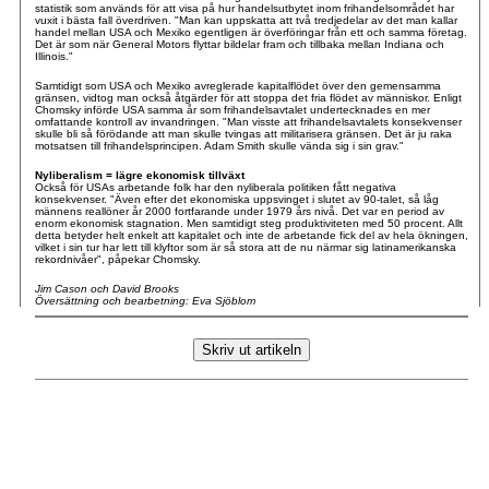
statistik som används för att visa på hur handelsutbytet inom frihandelsområdet har
vuxit i bästa fall överdriven. "Man kan uppskatta att två tredjedelar av det man kallar
handel mellan USA och Mexiko egentligen är överföringar från ett och samma företag.
Det är som när General Motors flyttar bildelar fram och tillbaka mellan Indiana och
Illinois."
Samtidigt som USA och Mexiko avreglerade kapitalflödet över den gemensamma
gränsen, vidtog man också åtgärder för att stoppa det fria flödet av människor. Enligt
Chomsky införde USA samma år som frihandelsavtalet undertecknades en mer
omfattande kontroll av invandringen. "Man visste att frihandelsavtalets konsekvenser
skulle bli så förödande att man skulle tvingas att militarisera gränsen. Det är ju raka
motsatsen till frihandelsprincipen. Adam Smith skulle vända sig i sin grav."
Nyliberalism = lägre ekonomisk tillväxt
Också för USAs arbetande folk har den nyliberala politiken fått negativa
konsekvenser. "Även efter det ekonomiska uppsvinget i slutet av 90-talet, så låg
männens reallöner år 2000 fortfarande under 1979 års nivå. Det var en period av
enorm ekonomisk stagnation. Men samtidigt steg produktiviteten med 50 procent. Allt
detta betyder helt enkelt att kapitalet och inte de arbetande fick del av hela ökningen,
vilket i sin tur har lett till klyftor som är så stora att de nu närmar sig latinamerikanska
rekordnivåer", påpekar Chomsky.
Jim Cason och David Brooks
Översättning och bearbetning: Eva Sjöblom