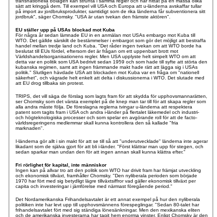
transnationella bolagen kan strunta i samma regler och har hittat på en massa olika
sätt att kringgå dem. Till exempel vill USA och Europa att u-länderna avskaffar tullar
på import av jordbruksprodukter, samtidigt som de rika länderna får subventionera sitt
jordbruk", säger Chomsky. "USA är utan tvekan den främste aktören".
EU ställer upp på USAs blockad mot Kuba
För några år sedan lämnade EU in en anmälan mot USAs embargo mot Kuba till
WTO. Det gällde särskilt de bestämmelser i embargot som gör det möjligt att bestraffa
handel mellan tredje land och Kuba. "Det råder ingen tvekan om att WTO borde ha
beslutat till EUs fördel, eftersom det är frågan om ett uppenbart brott mot
Världshandelsorganisationens regler. Men USA upplyste helt simpelt WTO om att
detta var en politik som USA bedrivit sedan 1959 och som hade till syfte att störta den
kubanska regimen, samt att ingen främmande makt hade rätt att lägga sig i USAs
politik." Slutligen hävdade USA att blockaden mot Kuba var en fråga om "nationell
säkerhet", och vägrade helt enkelt att delta i diskussionerna i WTO. Det slutade med
att EU drog tillbaka sin protest.
TRIPS, det vill säga de förslag som lagts fram för att skydda för upphovsmannarätten,
ser Chomsky som det värsta exemplet på de knep man tar till för att skapa regler som
alla andra måste följa. De föreslagna reglerna tvingar u-länderna att respektera
patent som tagits fram i USA och andra i-länder på flertalet läkemedel och industri-
och högteknologiska processer och som spelar en avgörande roll för att de facto-
världsregeringens medlemmar skall kunna kontrollera den så kallade "fria
marknaden".
I-länderna gör allt i sin makt för att se till så att "underutvecklade" länderna inte agerar
likadant som de själva gjort för att bli i-länder. "Först klättrar man upp för stegen, och
sedan sparkar man undan den för att ingen annan skall kunna klättra efter."
Fri rörlighet för kapital, inte människor
Ingen kan på allvar tro att den politik som WTO har drivit fram har främjat utveckling
och ekonomisk tillväxt, framhåller Chomsky. "Den nyliberala perioden som började
1970 har fört med sig betydligt lägre tillväxtsiffror vad gäller ekonomisk tillväxt per
capita och investeringar i jämförelse med närmast föregående period."
Det Nordamerikanska Frihandelsavtalet är ett annat exempel på hur den nyliberala
politiken inte har levt upp till upphovsmännens förespeglingar. "Sedan 80-talet har
frihandelsavtalet fört med sig ständiga lönesänkningar. Men den mexikanska eliten
och de amerikanska investerarna har tagit hem enorma vinster. Enligt Chomsky är den