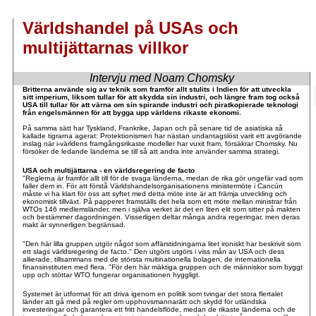
Världshandel på USAs och
multijättarnas villkor
Intervju med Noam Chomsky
.
Britterna använde sig av teknik som framför allt stulits i Indien för att utveckla
.
sitt imperium, liksom tullar för att skydda sin industri, och längre fram tog också
USA till tullar för att värna om sin spirande industri och piratkopierade teknologi
från engelsmännen för att bygga upp världens rikaste ekonomi.
På samma sätt har Tyskland, Frankrike, Japan och på senare tid de asiatiska så
kallade tigrarna agerat: Protektionismen har nästan undantagslöst varit ett avgörande
inslag när i-världens framgångsrikaste modeller har vuxit fram, försäkrar Chomsky. Nu
försöker de ledande länderna se till så att andra inte använder samma strategi.
USA och multijättarna - en världsregering de facto
"Reglerna är framför allt till för de svaga länderna, medan de rika gör ungefär vad som
faller dem in. För att förstå Världshandelsorganisationens ministermöte i Cancún
måste vi ha klart för oss att syftet med detta möte inte är att främja utveckling och
ekonomisk tillväxt. På papperet framställs det hela som ett möte mellan ministrar från
WTOs 146 medlemsländer, men i själva verket är det en liten elit som sitter på makten
och bestämmer dagordningen. Visserligen deltar många andra regeringar, men deras
makt är synnerligen begränsad.
"Den här lilla gruppen utgör något som affärstidningarna litet ironiskt har beskrivit som
ett slags världsregering de facto." Den utgörs utgörs i viss mån av USA och dess
allierade, tillsammans med de största multinationella bolagen, de internationella
finansinstituten med flera. "För den här mäktiga gruppen och de människor som byggt
upp och stöttar WTO fungerar organisationen hyggligt.
Systemet är utformat för att driva igenom en politik som tvingar det stora flertalet
länder att gå med på regler om upphovsmannarätt och skydd för utländska
investeringar och garantera ett fritt handelsflöde, medan de rikaste länderna och de