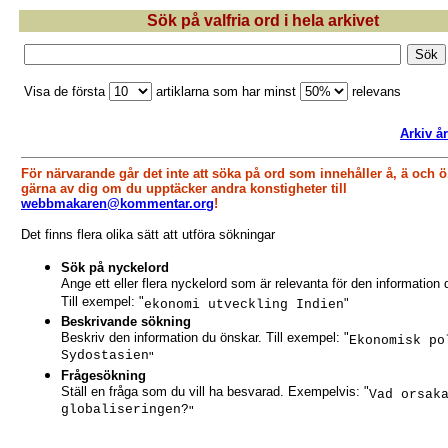
Sök på valfria ord i hela arkivet
Visa de första
artiklarna som har minst
relevans
Arkiv å
För närvarande går det inte att söka på ord som innehåller å, ä och ö
gärna av dig om du upptäcker andra konstigheter till
webbmakaren@kommentar.org
!
Det finns flera olika sätt att utföra sökningar
Sök på nyckelord
Ange ett eller flera nyckelord som är relevanta för den information 
Till exempel: "
"
ekonomi utveckling Indien
Beskrivande sökning
Beskriv den information du önskar. Till exempel: "
Ekonomisk po
Sydostasien
"
Frågesökning
Ställ en fråga som du vill ha besvarad. Exempelvis: "
Vad orsak
globaliseringen?
"